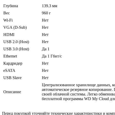
Глубина
139.3 мм
Вес
960 г
Wi-Fi
Нет
VGA (D-Sub)
Нет
HDMI
Нет
USB 2.0 (Host)
Нет
USB 3.0 (Host)
Да 1
Ethernet
Да 1 Гбит/с
Кардридер
Нет
eSATA
Нет
USB Slave
Нет
Централизованное хранилище данных, ко
автоматическое резервное копирование.
Описание
своей облачной системы. Легко обмени
бесплатной программы WD My Cloud для
Перед покупкой уточняйте технические характеристики и ком