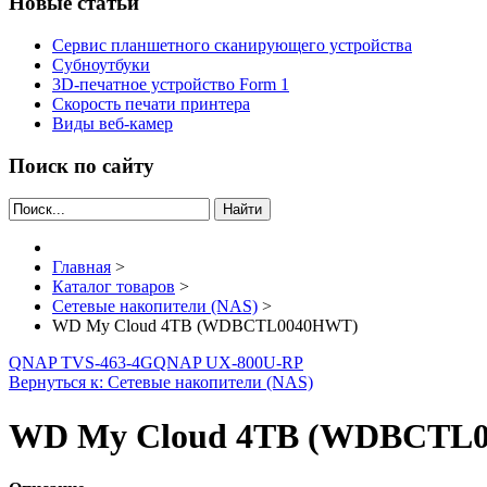
Новые статьи
Сервис планшетного сканирующего устройства
Субноутбуки
3D-печатное устройство Form 1
Скорость печати принтера
Виды веб-камер
Поиск по сайту
Найти
Главная
>
Каталог товаров
>
Сетевые накопители (NAS)
>
WD My Cloud 4TB (WDBCTL0040HWT)
QNAP TVS-463-4G
QNAP UX-800U-RP
Вернуться к: Сетевые накопители (NAS)
WD My Cloud 4TB (WDBCTL