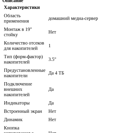
Описание
Характеристики
Область
домашний медиа-сервер
применения
Монтаж в 19"
Нет
стойку
Количество отсеков
1
для накопителей
Тип (форм-фактор)
3.5"
накопителей
Предустановленные
Да 4 ТБ
накопители
Подключение
внешних
Да
накопителей
Индикаторы
Да
Встроенный экран
Нет
Динамик
Нет
Кнопка