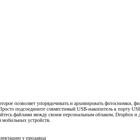
торое позволяет упорядочивать и архивировать фотоснимки, ф
 Просто подсоедините совместимый USB-накопитель к порту USB 
вайтесь файлами между своим персональным облаком, Dropbox 
 мобильных устройств.
плектацию у продавца