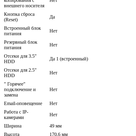
копирования с
Нет
внешнего носителя
Кнопка сброса
Да
(Reset)
Встроенный блок
Нет
питания
Резервный блок
Нет
питания
Отсеки для 3.5"
Да 1 (встроенный)
HDD
Отсеки для 2.5"
Нет
HDD
" Горячее"
подключение и
Нет
замена
Email-оповещение
Нет
Работа с IP-
Нет
камерами
Ширина
49 мм
Высота
170.6 мм