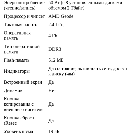
Энергопотребление
50 Вт (с 8 установленными дисками
(чтение/запись)
объемом 2 Тбайт)
Процессор и чипсет
AMD Geode
Тактовая частота
2.4 ГГц
Оперативная
4 ГБ
память
Тип оперативной
DDR3
памяти
Flash-память
512 МБ
Да состояние, активность сети, доступ
Индикаторы
к диску (-ам)
Встроенный экран
Да
Динамик
Нет
Кнопка
копирования с
Да
внешнего носителя
Кнопка сброса
Да
(Reset)
Уровень шума
19 дБ