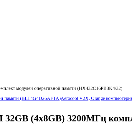
омплект модулей оперативной памяти (HX432C16PB3K4/32)
ивной памяти (BLT4G4D26AFTA)
Aerocool V2X, Orange компьютерн
M 32GB (4х8GB) 3200МГц компл