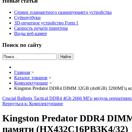
Новые статьи
Сервис планшетного сканирующего устройства
Субноутбуки
3D-печатное устройство Form 1
Скорость печати принтера
Виды веб-камер
Поиск по сайту
Найти
Главная
>
Каталог товаров
>
Комплектующие
>
Kingston Predator DDR4 DIMM 32GB (4х8GB) 3200МГц к
Crucial Ballistix Tactical DDR4 4Gb 2666 МГц модуль операт
Вернуться к: Комплектующие
Kingston Predator DDR4 DIM
памяти (HX432C16PB3K4/32)