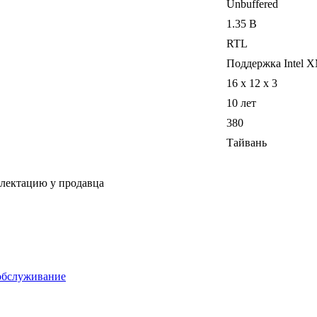
Unbuffered
1.35 В
RTL
Поддержка Intel X
16 x 12 x 3
10 лет
380
Тайвань
плектацию у продавца
обслуживание