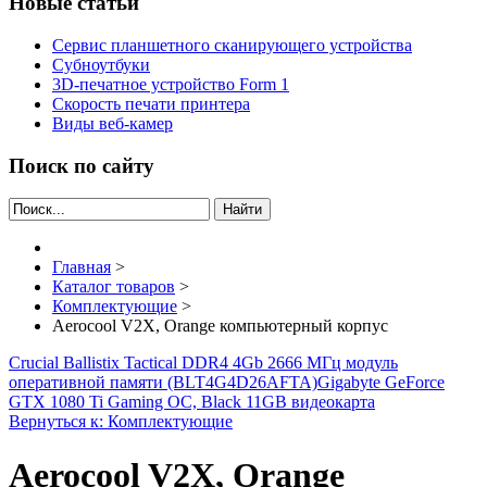
Новые статьи
Сервис планшетного сканирующего устройства
Субноутбуки
3D-печатное устройство Form 1
Скорость печати принтера
Виды веб-камер
Поиск по сайту
Найти
Главная
>
Каталог товаров
>
Комплектующие
>
Aerocool V2X, Orange компьютерный корпус
Crucial Ballistix Tactical DDR4 4Gb 2666 МГц модуль
оперативной памяти (BLT4G4D26AFTA)
Gigabyte GeForce
GTX 1080 Ti Gaming OC, Black 11GB видеокарта
Вернуться к: Комплектующие
Aerocool V2X, Orange