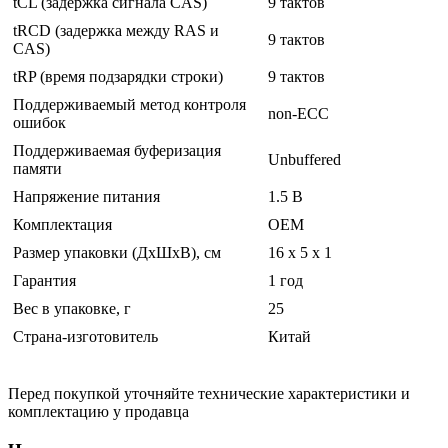
tCL (задержка сигнала CAS)
9 тактов
tRCD (задержка между RAS и
9 тактов
CAS)
tRP (время подзарядки строки)
9 тактов
Поддерживаемый метод контроля
non-ECC
ошибок
Поддерживаемая буферизация
Unbuffered
памяти
Напряжение питания
1.5 В
Комплектация
OEM
Размер упаковки (ДхШхВ), см
16 x 5 x 1
Гарантия
1 год
Вес в упаковке, г
25
Страна-изготовитель
Китай
Перед покупкой уточняйте технические характеристики и
комплектацию у продавца