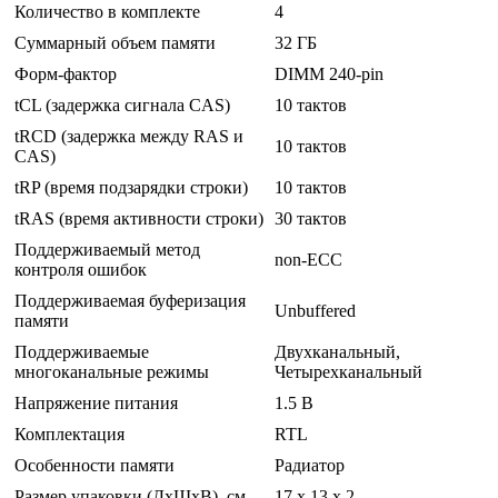
Количество в комплекте
4
Суммарный объем памяти
32 ГБ
Форм-фактор
DIMM 240-pin
tCL (задержка сигнала CAS)
10 тактов
tRCD (задержка между RAS и
10 тактов
CAS)
tRP (время подзарядки строки)
10 тактов
tRAS (время активности строки)
30 тактов
Поддерживаемый метод
non-ECC
контроля ошибок
Поддерживаемая буферизация
Unbuffered
памяти
Поддерживаемые
Двухканальный,
многоканальные режимы
Четырехканальный
Напряжение питания
1.5 В
Комплектация
RTL
Особенности памяти
Радиатор
Размер упаковки (ДхШхВ), см
17 x 13 x 2