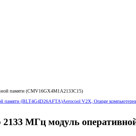
ативной памяти (CMV16GX4M1A2133C15)
ивной памяти (BLT4G4D26AFTA)
Aerocool V2X, Orange компьютерн
Gb 2133 МГц модуль оперативно