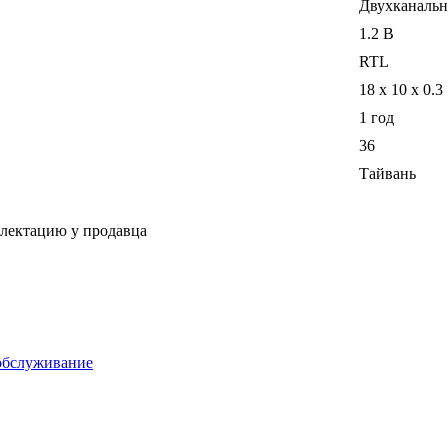
Двухканаль
1.2 В
RTL
18 x 10 x 0.3
1 год
36
Тайвань
плектацию у продавца
обслуживание