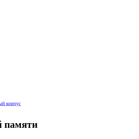
ый корпус
й памяти