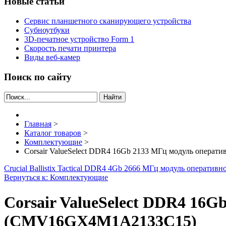
Новые статьи
Сервис планшетного сканирующего устройства
Субноутбуки
3D-печатное устройство Form 1
Скорость печати принтера
Виды веб-камер
Поиск по сайту
Найти
Главная
>
Каталог товаров
>
Комплектующие
>
Corsair ValueSelect DDR4 16Gb 2133 МГц модуль опер
Crucial Ballistix Tactical DDR4 4Gb 2666 МГц модуль операт
Вернуться к: Комплектующие
Corsair ValueSelect DDR4 16
(CMV16GX4M1A2133C15)