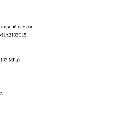
ативной памяти
1A2133C15
2133 МГц)
in