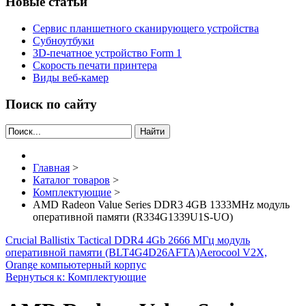
Новые статьи
Сервис планшетного сканирующего устройства
Субноутбуки
3D-печатное устройство Form 1
Скорость печати принтера
Виды веб-камер
Поиск по сайту
Найти
Главная
>
Каталог товаров
>
Комплектующие
>
AMD Radeon Value Series DDR3 4GB 1333MHz модуль
оперативной памяти (R334G1339U1S-UO)
Crucial Ballistix Tactical DDR4 4Gb 2666 МГц модуль
оперативной памяти (BLT4G4D26AFTA)
Aerocool V2X,
Orange компьютерный корпус
Вернуться к: Комплектующие