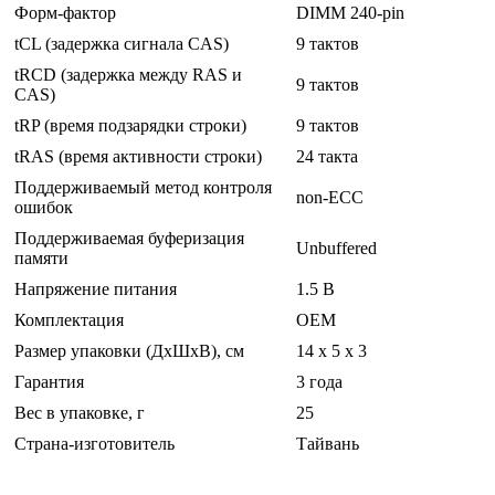
Форм-фактор
DIMM 240-pin
tCL (задержка сигнала CAS)
9 тактов
tRCD (задержка между RAS и
9 тактов
CAS)
tRP (время подзарядки строки)
9 тактов
tRAS (время активности строки)
24 такта
Поддерживаемый метод контроля
non-ECC
ошибок
Поддерживаемая буферизация
Unbuffered
памяти
Напряжение питания
1.5 В
Комплектация
OEM
Размер упаковки (ДхШхВ), см
14 x 5 x 3
Гарантия
3 года
Вес в упаковке, г
25
Страна-изготовитель
Тайвань