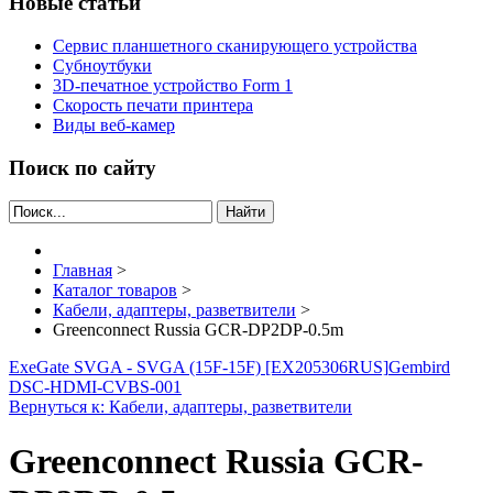
Новые статьи
Сервис планшетного сканирующего устройства
Субноутбуки
3D-печатное устройство Form 1
Скорость печати принтера
Виды веб-камер
Поиск по сайту
Найти
Главная
>
Каталог товаров
>
Кабели, адаптеры, разветвители
>
Greenconnect Russia GCR-DP2DP-0.5m
ExeGate SVGA - SVGA (15F-15F) [EX205306RUS]
Gembird
DSC-HDMI-CVBS-001
Вернуться к: Кабели, адаптеры, разветвители
Greenconnect Russia GCR-