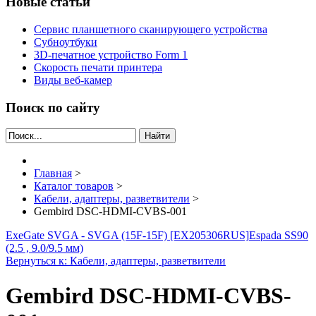
Новые статьи
Сервис планшетного сканирующего устройства
Субноутбуки
3D-печатное устройство Form 1
Скорость печати принтера
Виды веб-камер
Поиск по сайту
Найти
Главная
>
Каталог товаров
>
Кабели, адаптеры, разветвители
>
Gembird DSC-HDMI-CVBS-001
ExeGate SVGA - SVGA (15F-15F) [EX205306RUS]
Espada SS90
(2.5 , 9.0/9.5 мм)
Вернуться к: Кабели, адаптеры, разветвители
Gembird DSC-HDMI-CVBS-