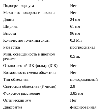
Подогрев корпуса
Нет
Механизм поворота и наклона
Нет
Длина
24 мм
Ширина
61 мм
Высота
96 мм
Количество точек матрицы
0.3 Мп
Развёртка
прогрессивная
Мин. освещённость в цветном
0.5 лк
режиме
Отключаемый ИК-фильтр (ICR)
Нет
Возможность смены объектива
Нет
Тип объектива
монофокальный
Светосила объектива (F-число)
2.8
Фокусное расстояние
3.85 мм
Оптический зум
Нет
Диафрагма
фиксированная