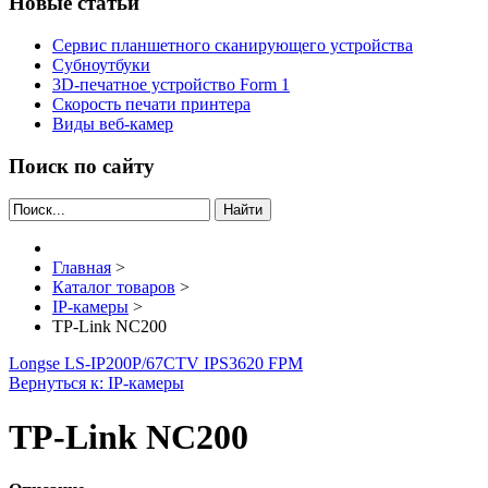
Новые статьи
Сервис планшетного сканирующего устройства
Субноутбуки
3D-печатное устройство Form 1
Скорость печати принтера
Виды веб-камер
Поиск по сайту
Найти
Главная
>
Каталог товаров
>
IP-камеры
>
TP-Link NC200
Longse LS-IP200P/67
CTV IPS3620 FPM
Вернуться к: IP-камеры
TP-Link NC200