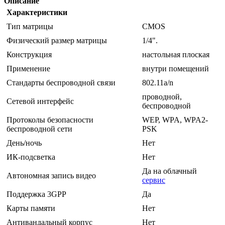
Описание
Характеристики
Тип матрицы
CMOS
Физический размер матрицы
1/4".
Конструкция
настольная плоская
Применение
внутри помещений
Стандарты беспроводной связи
802.11a/n
проводной,
Сетевой интерфейс
беспроводной
Протоколы безопасности
WEP, WPA, WPA2-
беспроводной сети
PSK
День/ночь
Нет
ИК-подсветка
Нет
Да на облачный
Автономная запись видео
сервис
Поддержка 3GPP
Да
Карты памяти
Нет
Антивандальный корпус
Нет