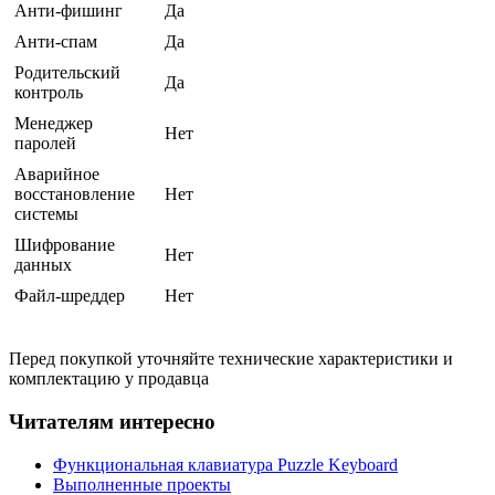
Анти-фишинг
Да
Анти-спам
Да
Родительский
Да
контроль
Менеджер
Нет
паролей
Аварийное
восстановление
Нет
системы
Шифрование
Нет
данных
Файл-шреддер
Нет
Перед покупкой уточняйте технические характеристики и
комплектацию у продавца
Читателям интересно
Функциональная клавиатура Puzzle Keyboard
Выполненные проекты