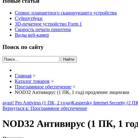
Новые статьи
Сервис планшетного сканирующего устройства
Субноутбуки
3D-печатное устройство Form 1
Скорость печати принтера
Виды веб-камер
Поиск по сайту
Найти
Главная
>
Каталог товаров
>
Программное обеспечение
>
NOD32 Антивирус (1 ПК, 1 год) продление лицензии
avast! Pro Antivirus (1 ПК, 2 года)
Kaspersky Internet Security (2 ПК
Вернуться к: Программное обеспечение
NOD32 Антивирус (1 ПК, 1 го