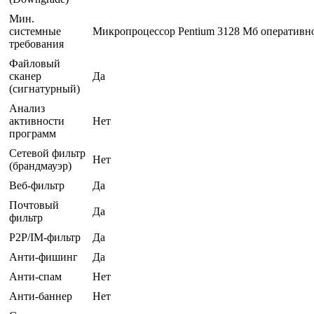
Мин.
системные
Микропроцессор Pentium 3128 Мб оперативно
требования
Файловый
сканер
Да
(сигнатурный)
Анализ
активности
Нет
программ
Сетевой фильтр
Нет
(брандмауэр)
Веб-фильтр
Да
Почтовый
Да
фильтр
P2P/IM-фильтр
Да
Анти-фишинг
Да
Анти-спам
Нет
Анти-баннер
Нет