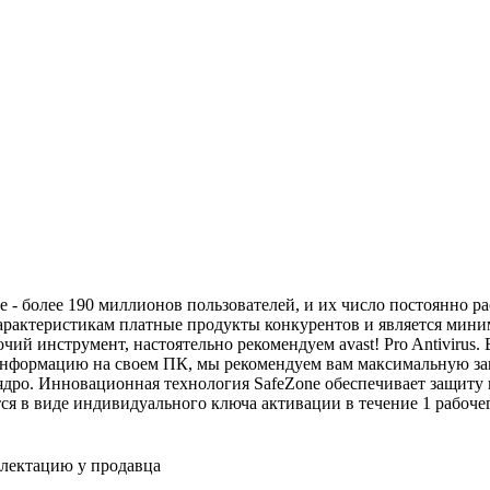
- более 190 миллионов пользователей, и их число постоянно ра
 характеристикам платные продукты конкурентов и является мин
ий инструмент, настоятельно рекомендуем avast! Pro Antivirus.
рмацию на своем ПК, мы рекомендуем вам максимальную защиту av
дро. Инновационная технология SafeZone обеспечивает защиту в
ся в виде индивидуального ключа активации в течение 1 рабочег
плектацию у продавца