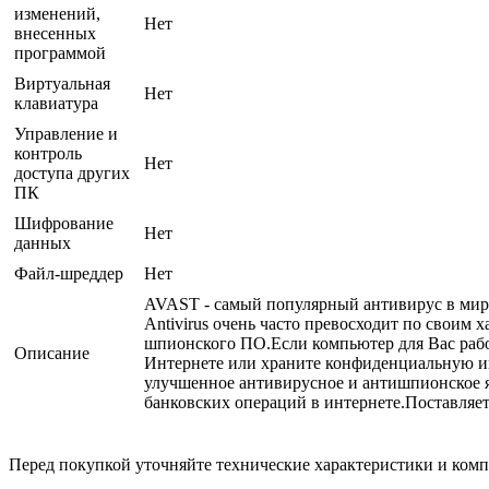
изменений,
Нет
внесенных
программой
Виртуальная
Нет
клавиатура
Управление и
контроль
Нет
доступа других
ПК
Шифрование
Нет
данных
Файл-шреддер
Нет
AVAST - самый популярный антивирус в мире 
Antivirus очень часто превосходит по своим
шпионского ПО.Если компьютер для Вас рабоч
Описание
Интернете или храните конфиденциальную инфо
улучшенное антивирусное и антишпионское я
банковских операций в интернете.Поставляет
Перед покупкой уточняйте технические характеристики и ком