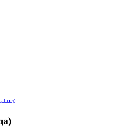
, 1 год)
да)