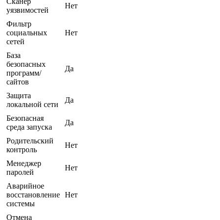
Сканер
Нет
уязвимостей
Фильтр
социальных
Нет
сетей
База
безопасных
Да
программ/
сайтов
Защита
Да
локальной сети
Безопасная
Да
среда запуска
Родительский
Нет
контроль
Менеджер
Нет
паролей
Аварийное
восстановление
Нет
системы
Отмена