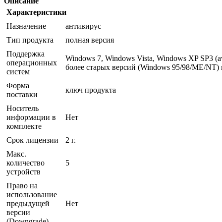
Описание
Характеристики
Назначение
антивирус
Тип продукта
полная версия
Поддержка
Windows 7, Windows Vista, Windows XP SP3 (
операционных
более старых версий (Windows 95/98/ME/NT)
систем
Форма
ключ продукта
поставки
Носитель
информации в
Нет
комплекте
Срок лицензии
2 г.
Макс.
количество
5
устройств
Право на
использование
предыдущей
Нет
версии
(Downgrade)