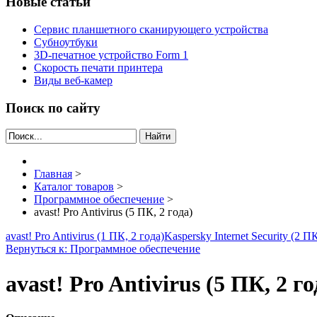
Новые статьи
Сервис планшетного сканирующего устройства
Субноутбуки
3D-печатное устройство Form 1
Скорость печати принтера
Виды веб-камер
Поиск по сайту
Найти
Главная
>
Каталог товаров
>
Программное обеспечение
>
avast! Pro Antivirus (5 ПК, 2 года)
avast! Pro Antivirus (1 ПК, 2 года)
Kaspersky Internet Security (2 ПК
Вернуться к: Программное обеспечение
avast! Pro Antivirus (5 ПК, 2 го