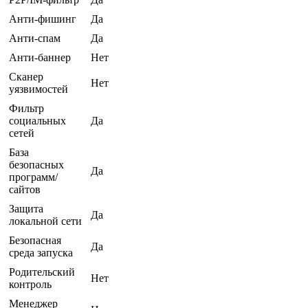
Анти-фишинг
Да
Анти-спам
Да
Анти-баннер
Нет
Сканер
Нет
уязвимостей
Фильтр
социальных
Да
сетей
База
безопасных
Да
программ/
сайтов
Защита
Да
локальной сети
Безопасная
Да
среда запуска
Родительский
Нет
контроль
Менеджер