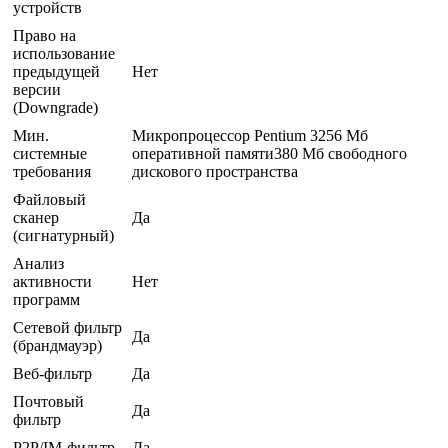
устройств
Право на
использование
предыдущей
Нет
версии
(Downgrade)
Мин.
Микропроцессор Pentium 3256 Мб
системные
оперативной памяти380 Мб свободного
требования
дискового пространства
Файловый
сканер
Да
(сигнатурный)
Анализ
активности
Нет
программ
Сетевой фильтр
Да
(брандмауэр)
Веб-фильтр
Да
Почтовый
Да
фильтр
P2P/IM-фильтр
Да