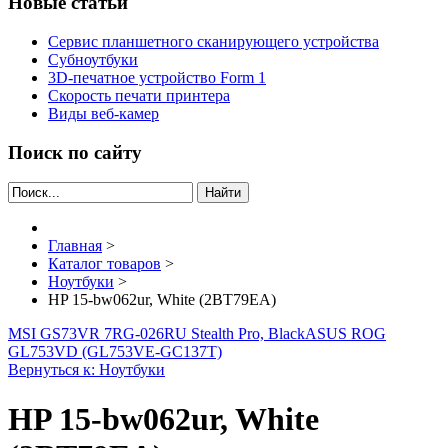
Новые статьи
Сервис планшетного сканирующего устройства
Субноутбуки
3D-печатное устройство Form 1
Скорость печати принтера
Виды веб-камер
Поиск по сайту
Найти
Главная
>
Каталог товаров
>
Ноутбуки
>
HP 15-bw062ur, White (2BT79EA)
MSI GS73VR 7RG-026RU Stealth Pro, Black
ASUS ROG
GL753VD (GL753VE-GC137T)
Вернуться к: Ноутбуки
HP 15-bw062ur, White