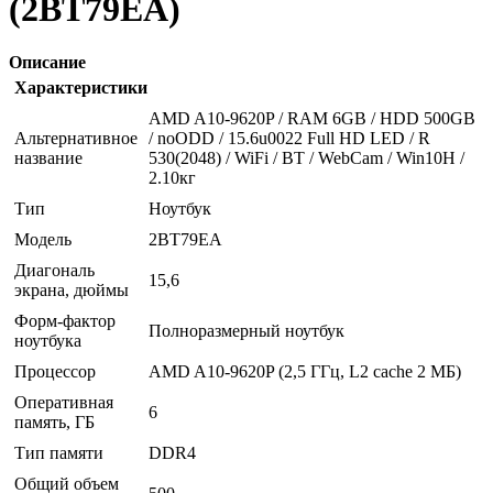
(2BT79EA)
Описание
Характеристики
AMD A10-9620P / RAM 6GB / HDD 500GB
Альтернативное
/ noODD / 15.6u0022 Full HD LED / R
название
530(2048) / WiFi / BT / WebCam / Win10H /
2.10кг
Тип
Ноутбук
Модель
2BT79EA
Диагональ
15,6
экрана, дюймы
Форм-фактор
Полноразмерный ноутбук
ноутбука
Процессор
AMD A10-9620P (2,5 ГГц, L2 cache 2 МБ)
Оперативная
6
память, ГБ
Тип памяти
DDR4
Общий объем