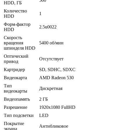
500
HDD, ГБ
Количество
1
HDD
Форм-фактор
2.5u0022
HDD
Скорость
вращения
5400 об/мин
шпинделя HDD
Оптический
Отсутствует
привод
Картридер
SD, SDHC, SDXC
Видеокарта
AMD Radeon 530
Тип
Дискретная
видеокарты
Видеопамять
2 ГБ
Разрешение
1920x1080 FullHD
Тип подсветки
LED
Покрытие
Антибликовое
экрана