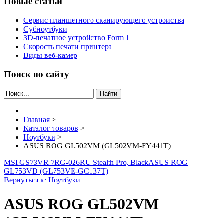
Новые статьи
Сервис планшетного сканирующего устройства
Субноутбуки
3D-печатное устройство Form 1
Скорость печати принтера
Виды веб-камер
Поиск по сайту
Найти
Главная
>
Каталог товаров
>
Ноутбуки
>
ASUS ROG GL502VM (GL502VM-FY441T)
MSI GS73VR 7RG-026RU Stealth Pro, Black
ASUS ROG
GL753VD (GL753VE-GC137T)
Вернуться к: Ноутбуки
ASUS ROG GL502VM