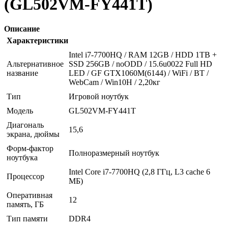
(GL502VM-FY441T)
Описание
Характеристики
Intel i7-7700HQ / RAM 12GB / HDD 1TB +
Альтернативное
SSD 256GB / noODD / 15.6u0022 Full HD
название
LED / GF GTX1060M(6144) / WiFi / BT /
WebCam / Win10H / 2,20кг
Тип
Игровой ноутбук
Модель
GL502VM-FY441T
Диагональ
15,6
экрана, дюймы
Форм-фактор
Полноразмерный ноутбук
ноутбука
Intel Core i7-7700HQ (2,8 ГГц, L3 cache 6
Процессор
МБ)
Оперативная
12
память, ГБ
Тип памяти
DDR4