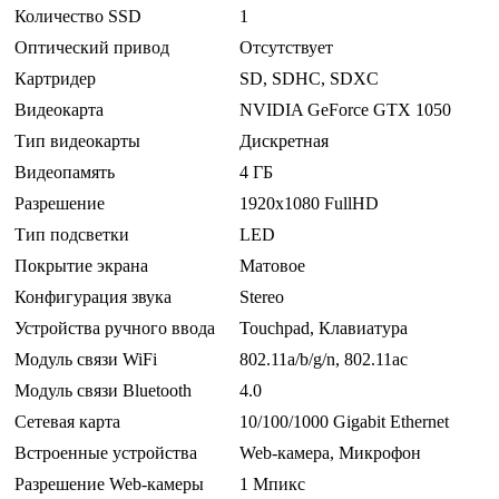
Количество SSD
1
Оптический привод
Отсутствует
Картридер
SD, SDHC, SDXC
Видеокарта
NVIDIA GeForce GTX 1050
Тип видеокарты
Дискретная
Видеопамять
4 ГБ
Разрешение
1920x1080 FullHD
Тип подсветки
LED
Покрытие экрана
Матовое
Конфигурация звука
Stereo
Устройства ручного ввода
Touchpad, Клавиатура
Модуль связи WiFi
802.11a/b/g/n, 802.11ac
Модуль связи Bluetooth
4.0
Сетевая карта
10/100/1000 Gigabit Ethernet
Встроенные устройства
Web-камера, Микрофон
Разрешение Web-камеры
1 Мпикс