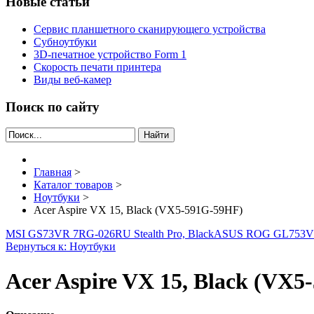
Новые статьи
Сервис планшетного сканирующего устройства
Субноутбуки
3D-печатное устройство Form 1
Скорость печати принтера
Виды веб-камер
Поиск по сайту
Найти
Главная
>
Каталог товаров
>
Ноутбуки
>
Acer Aspire VX 15, Black (VX5-591G-59HF)
MSI GS73VR 7RG-026RU Stealth Pro, Black
ASUS ROG GL753V
Вернуться к: Ноутбуки
Acer Aspire VX 15, Black (VX