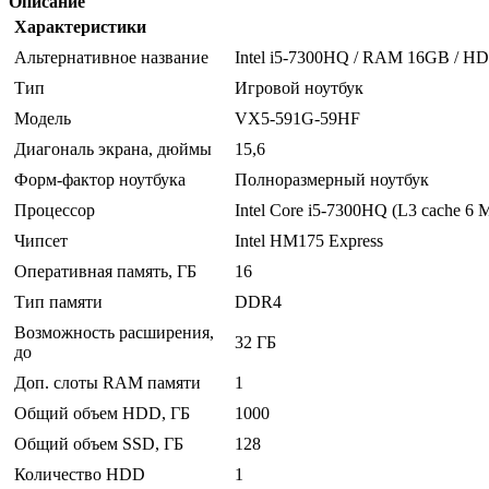
Описание
Характеристики
Альтернативное название
Intel i5-7300HQ / RAM 16GB / HD
Тип
Игровой ноутбук
Модель
VX5-591G-59HF
Диагональ экрана, дюймы
15,6
Форм-фактор ноутбука
Полноразмерный ноутбук
Процессор
Intel Core i5-7300HQ (L3 cache 6 
Чипсет
Intel HM175 Express
Оперативная память, ГБ
16
Тип памяти
DDR4
Возможность расширения,
32 ГБ
до
Доп. слоты RAM памяти
1
Общий объем HDD, ГБ
1000
Общий объем SSD, ГБ
128
Количество HDD
1