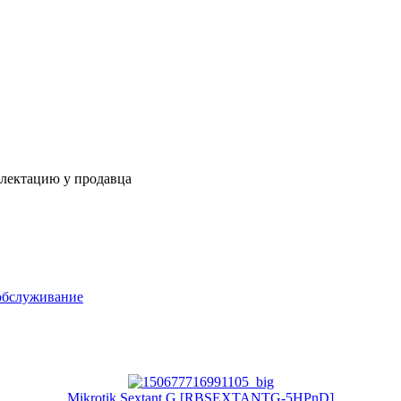
плектацию у продавца
обслуживание
Mikrotik Sextant G [RBSEXTANTG-5HPnD]