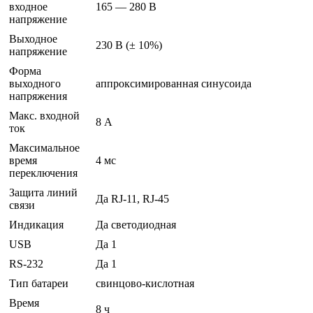
входное
165 — 280 В
напряжение
Выходное
230 В (± 10%)
напряжение
Форма
выходного
аппроксимированная синусоида
напряжения
Макс. входной
8 А
ток
Максимальное
время
4 мс
переключения
Защита линий
Да RJ-11, RJ-45
связи
Индикация
Да светодиодная
USB
Да 1
RS-232
Да 1
Тип батареи
свинцово-кислотная
Время
8 ч