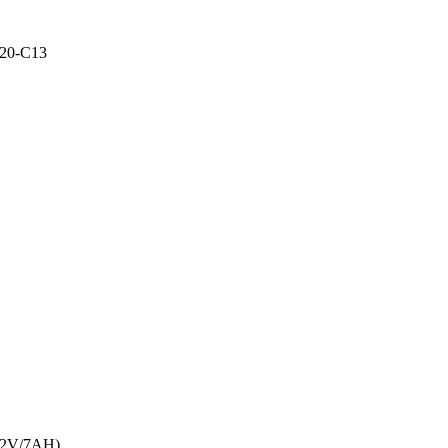
320-C13
12V/7AH)