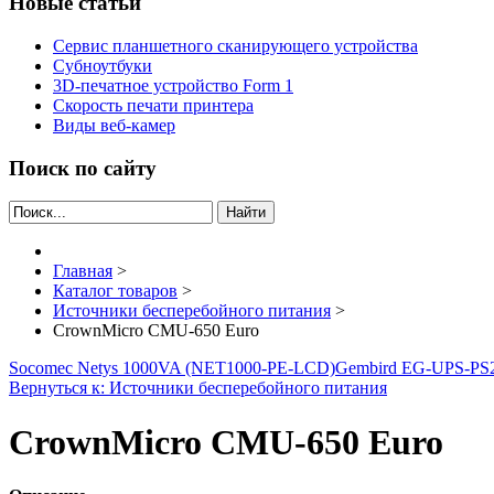
Новые статьи
Сервис планшетного сканирующего устройства
Субноутбуки
3D-печатное устройство Form 1
Скорость печати принтера
Виды веб-камер
Поиск по сайту
Найти
Главная
>
Каталог товаров
>
Источники бесперебойного питания
>
CrownMicro CMU-650 Euro
Socomec Netys 1000VA (NET1000-PE-LCD)
Gembird EG-UPS-PS
Вернуться к: Источники бесперебойного питания
CrownMicro CMU-650 Euro