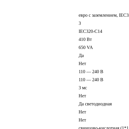
евро с заземлением, IEC
3
IEC320-C14
410 Вт
650 VA
Да
Нет
110 — 240 В
110 — 240 В
3 мс
Нет
Да светодиодная
Нет
Нет
свинцово-кислотная (1*