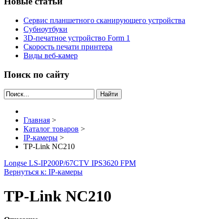
Новые статьи
Сервис планшетного сканирующего устройства
Субноутбуки
3D-печатное устройство Form 1
Скорость печати принтера
Виды веб-камер
Поиск по сайту
Найти
Главная
>
Каталог товаров
>
IP-камеры
>
TP-Link NC210
Longse LS-IP200P/67
CTV IPS3620 FPM
Вернуться к: IP-камеры
TP-Link NC210