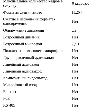
Максимальное количество кадров в
0 кадров/с
секунду
Форматы сжатия видео
H.264
Сжатие в нескольких форматах
Нет
одновременно
Обнаружение движения
Да
Встроенный динамик
Нет
Встроенный микрофон
Да 1
Подключение внешнего микрофона
Нет
Двунаправленный аудиоканал
Нет
Линейный аудиовход
Нет
Линейный аудиовыход
Нет
Композитный видеовыход
Нет
Микрофонный вход
Нет
Ethernet
Нет
PoE
Нет
RS-485
Нет