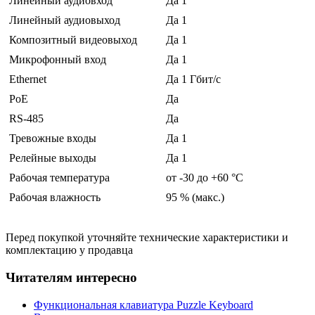
Линейный аудиовход
Да 1
Линейный аудиовыход
Да 1
Композитный видеовыход
Да 1
Микрофонный вход
Да 1
Ethernet
Да 1 Гбит/с
PoE
Да
RS-485
Да
Тревожные входы
Да 1
Релейные выходы
Да 1
Рабочая температура
от -30 до +60 °С
Рабочая влажность
95 % (макс.)
Перед покупкой уточняйте технические характеристики и
комплектацию у продавца
Читателям интересно
Функциональная клавиатура Puzzle Keyboard