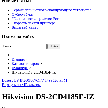
Новые статьи
Сервис планшетного сканирующего устройства
Субноутбуки
3D-печатное устройство Form 1
Скорость печати принтера
Виды веб-камер
Поиск по сайту
Найти
Главная
>
Каталог товаров
>
IP-камеры
>
Hikvision DS-2CD4185F-IZ
Longse LS-IP200P/67
CTV IPS3620 FPM
Вернуться к: IP-камеры
Hikvision DS-2CD4185F-IZ