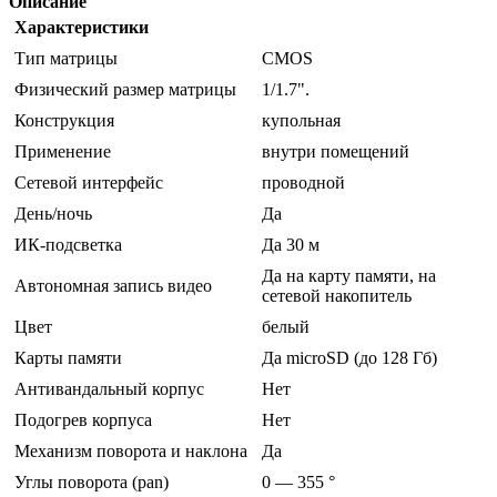
Описание
Характеристики
Тип матрицы
CMOS
Физический размер матрицы
1/1.7".
Конструкция
купольная
Применение
внутри помещений
Сетевой интерфейс
проводной
День/ночь
Да
ИК-подсветка
Да 30 м
Да на карту памяти, на
Автономная запись видео
сетевой накопитель
Цвет
белый
Карты памяти
Да microSD (до 128 Гб)
Антивандальный корпус
Нет
Подогрев корпуса
Нет
Механизм поворота и наклона
Да
Углы поворота (pan)
0 — 355 °