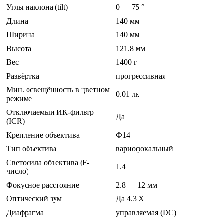
Углы наклона (tilt)
0 — 75 °
Длина
140 мм
Ширина
140 мм
Высота
121.8 мм
Вес
1400 г
Развёртка
прогрессивная
Мин. освещённость в цветном
0.01 лк
режиме
Отключаемый ИК-фильтр
Да
(ICR)
Крепление объектива
Ф14
Тип объектива
вариофокальный
Светосила объектива (F-
1.4
число)
Фокусное расстояние
2.8 — 12 мм
Оптический зум
Да 4.3 Х
Диафрагма
управляемая (DC)