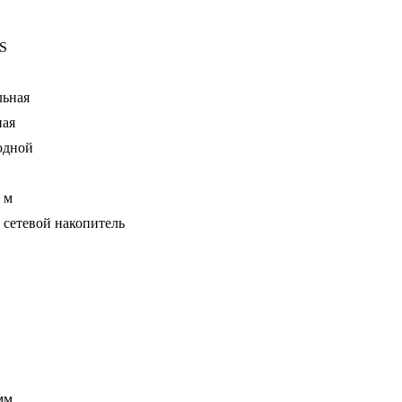
S
льная
ная
одной
 м
 сетевой накопитель
мм