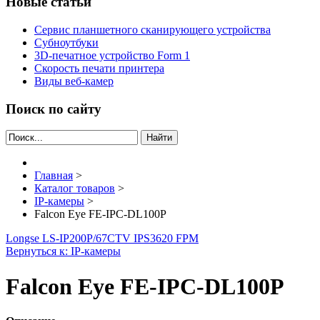
Новые статьи
Сервис планшетного сканирующего устройства
Субноутбуки
3D-печатное устройство Form 1
Скорость печати принтера
Виды веб-камер
Поиск по сайту
Найти
Главная
>
Каталог товаров
>
IP-камеры
>
Falcon Eye FE-IPC-DL100P
Longse LS-IP200P/67
CTV IPS3620 FPM
Вернуться к: IP-камеры
Falcon Eye FE-IPC-DL100P