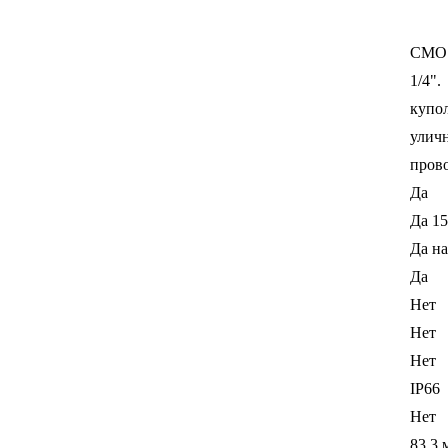
CMO
1/4".
купо
улич
пров
Да
Да 15
Да на
Да
Нет
Нет
Нет
IP66
Нет
83.3 