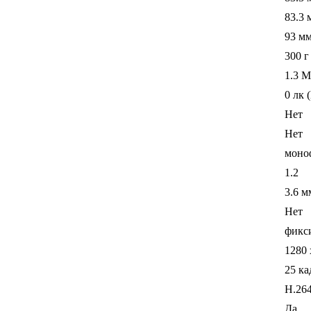
83.3 
93 м
300 г
1.3 
0 лк 
Нет
Нет
моно
1.2
3.6 м
Нет
фикс
1280 
25 ка
H.26
Да