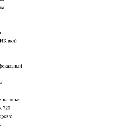
мм
м
Мп
(ИК вкл)
фокальный
м
ированная
x 720
дров/с
4