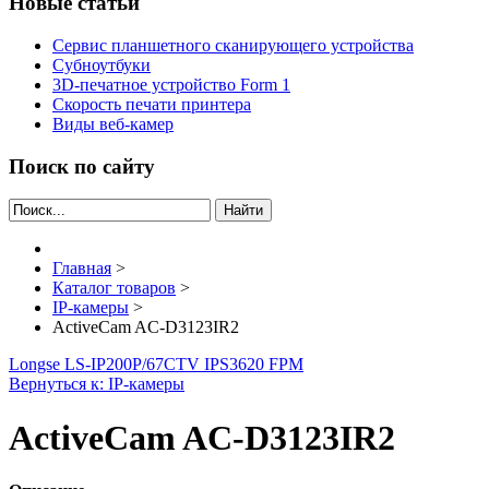
Новые статьи
Сервис планшетного сканирующего устройства
Субноутбуки
3D-печатное устройство Form 1
Скорость печати принтера
Виды веб-камер
Поиск по сайту
Найти
Главная
>
Каталог товаров
>
IP-камеры
>
ActiveCam AC-D3123IR2
Longse LS-IP200P/67
CTV IPS3620 FPM
Вернуться к: IP-камеры
ActiveCam AC-D3123IR2