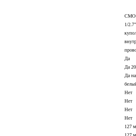
CMO
1/2.7"
купо
внут
пров
Да
Да 20
Да на
белы
Нет
Нет
Нет
Нет
127 
127 