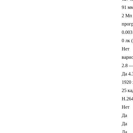
91 м
2 Мп
прог
0.003
0 лк 
Нет
вари
2.8 
Да 4.
1920 
25 ка
H.26
Нет
Да
Да
Да