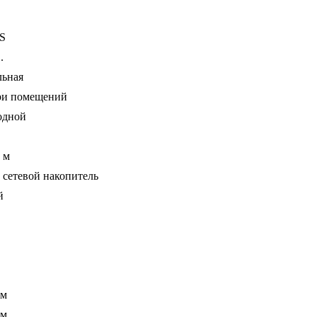
S
.
льная
ри помещений
одной
 м
 сетевой накопитель
й
мм
мм