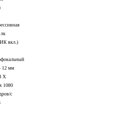
м
рессивная
 лк
(ИК вкл.)
офокальный
— 12 мм
3 Х
x 1080
дров/с
4