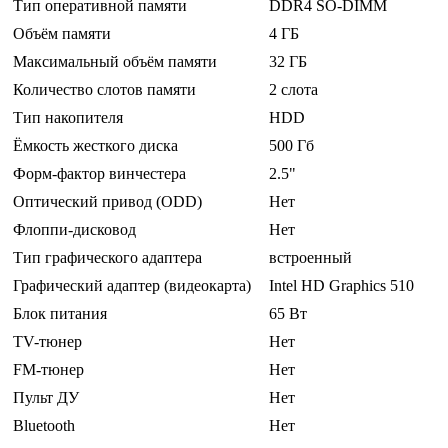
Тип оперативной памяти
DDR4 SO-DIMM
Объём памяти
4 ГБ
Максимальный объём памяти
32 ГБ
Количество слотов памяти
2 слота
Тип накопителя
HDD
Ёмкость жесткого диска
500 Гб
Форм-фактор винчестера
2.5"
Оптический привод (ODD)
Нет
Флоппи-дисковод
Нет
Тип графического адаптера
встроенный
Графический адаптер (видеокарта)
Intel HD Graphics 510
Блок питания
65 Вт
TV-тюнер
Нет
FM-тюнер
Нет
Пульт ДУ
Нет
Bluetooth
Нет