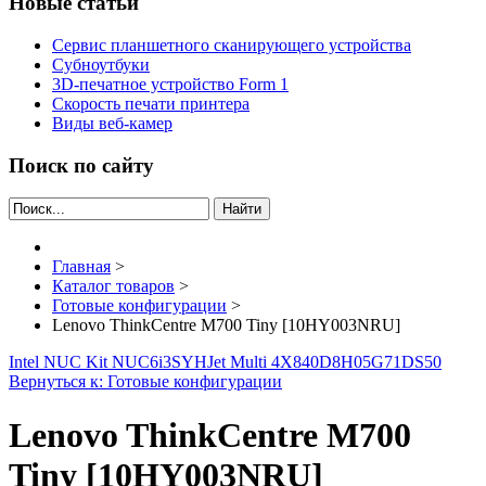
Новые статьи
Сервис планшетного сканирующего устройства
Субноутбуки
3D-печатное устройство Form 1
Скорость печати принтера
Виды веб-камер
Поиск по сайту
Найти
Главная
>
Каталог товаров
>
Готовые конфигурации
>
Lenovo ThinkCentre M700 Tiny [10HY003NRU]
Intel NUC Kit NUC6i3SYH
Jet Multi 4X840D8H05G71DS50
Вернуться к: Готовые конфигурации
Lenovo ThinkCentre M700
Tiny [10HY003NRU]