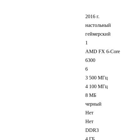
2016 г.
настольный
геймерский
1
AMD FX 6-Core
6300
6
3 500 МГц
4 100 МГц
8 МБ
черный
Нет
Нет
DDR3
4 ГБ