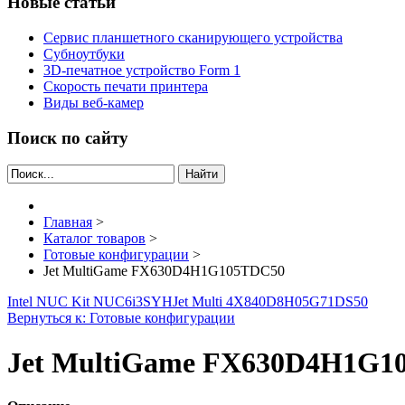
Новые статьи
Сервис планшетного сканирующего устройства
Субноутбуки
3D-печатное устройство Form 1
Скорость печати принтера
Виды веб-камер
Поиск по сайту
Найти
Главная
>
Каталог товаров
>
Готовые конфигурации
>
Jet MultiGame FX630D4H1G105TDC50
Intel NUC Kit NUC6i3SYH
Jet Multi 4X840D8H05G71DS50
Вернуться к: Готовые конфигурации
Jet MultiGame FX630D4H1G1