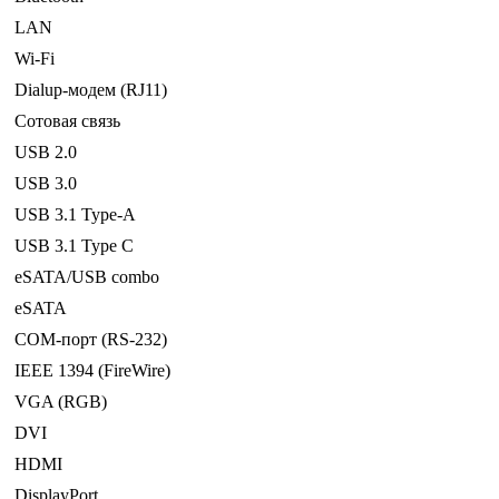
LAN
Wi-Fi
Dialup-модем (RJ11)
Сотовая связь
USB 2.0
USB 3.0
USB 3.1 Type-A
USB 3.1 Type C
eSATA/USB combo
eSATA
COM-порт (RS-232)
IEEE 1394 (FireWire)
VGA (RGB)
DVI
HDMI
DisplayPort