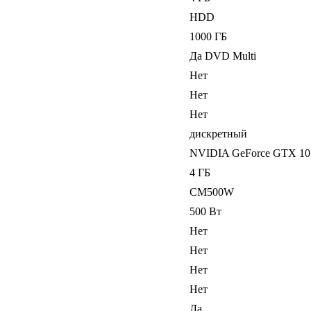
HDD
1000 ГБ
Да DVD Multi
Нет
Нет
Нет
дискретный
NVIDIA GeForce GTX 10
4 ГБ
CM500W
500 Вт
Нет
Нет
Нет
Нет
Да