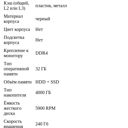
Кэш (общий,
пластик, металл
L2 или L3)
Материал
черный
корпуса
Цвет корпуса
Нет
Подсветка
Нет
корпуса
Крепление к
DDR4
монитору
Тип
оперативной
32 ГБ
памяти
Объём памяти
HDD + SSD
Тип
4000 ГБ
накопителя
Ёмкость
жесткого
5900 RPM
диска
Скорость
240 Гб
вращения