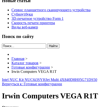
Новые статьи
Сервис планшетного сканирующего устройства
Субноутбуки
3D-печатное устройство Form 1
Скорость печати принтера
Виды веб-камер
Поиск по сайту
Найти
Главная
>
Каталог товаров
>
Готовые конфигурации
>
Irwin Computers VEGA R1T
Intel NUC Kit NUC6i3SYH
Jet Multi 4X840D8H05G71DS50
Вернуться к: Готовые конфигурации
Irwin Computers VEGA R1T