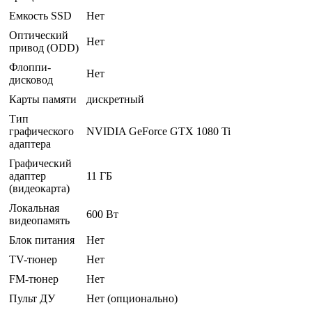
Емкость SSD
Нет
Оптический
Нет
привод (ODD)
Флоппи-
Нет
дисковод
Карты памяти
дискретный
Тип
графического
NVIDIA GeForce GTX 1080 Ti
адаптера
Графический
адаптер
11 ГБ
(видеокарта)
Локальная
600 Вт
видеопамять
Блок питания
Нет
TV-тюнер
Нет
FM-тюнер
Нет
Пульт ДУ
Нет (опционально)