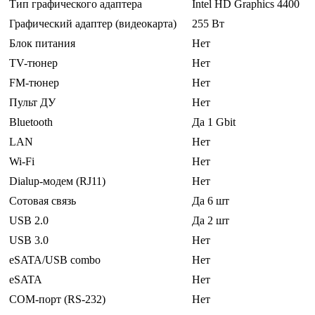
Тип графического адаптера
Intel HD Graphics 4400
Графический адаптер (видеокарта)
255 Вт
Блок питания
Нет
TV-тюнер
Нет
FM-тюнер
Нет
Пульт ДУ
Нет
Bluetooth
Да 1 Gbit
LAN
Нет
Wi-Fi
Нет
Dialup-модем (RJ11)
Нет
Сотовая связь
Да 6 шт
USB 2.0
Да 2 шт
USB 3.0
Нет
eSATA/USB combo
Нет
eSATA
Нет
COM-порт (RS-232)
Нет