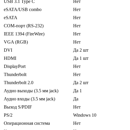
USB 3.1 Type C
Нет
eSATA/USB combo
Нет
eSATA
Нет
COM-порт (RS-232)
Нет
IEEE 1394 (FireWire)
Нет
VGA (RGB)
Нет
DVI
Да 2 шт
HDMI
Да 1 шт
DisplayPort
Нет
Thunderbolt
Нет
Thunderbolt 2.0
Да 2 шт
Аудио выходы (3.5 мм jack)
Да 1
Аудио входы (3.5 мм jack)
Да
Выход S/PDIF
Нет
PS/2
Windows 10
Операционная система
Нет