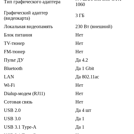
Тип графического адаптера
1060
Графический адаптер
3 ГБ
(видеокарта)
Локальная видеопамять
230 Вт (внешний)
Блок питания
Нет
TV-тюнер
Нет
FM-тюнер
Нет
Пульт ДУ
Да 4.2
Bluetooth
Да 1 Gbit
LAN
Да 802.11ac
Wi-Fi
Нет
Dialup-модем (RJ11)
Нет
Сотовая связь
Нет
USB 2.0
Да 4 шт
USB 3.0
Да 1
USB 3.1 Type-A
Да 1