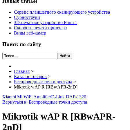
Новые статьи
Сервис планшетного сканирующего устройства
Субноутбуки
3D-печатное устройство Form 1
Скорость печати принтера
Виды веб-камер
Поиск по сайту
Найти
Главная
>
Каталог товаров
>
Беспроводные точки доступа
>
Mikrotik wAP R [RBwAPR-2nD]
Xiaomi Mi WiFi Amplifier
D-Link DAP-1320
Вернуться к: Беспроводные точки доступа
Mikrotik wAP R [RBwAPR-
2nD]