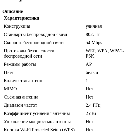
Описание
Характеристики
Конструкция
уличная
Стандарты беспроводной связи
802.11n
Скорость беспроводной связи
54 Mbps
Протоколы безопасности
WEP, WPA, WPA2-
беспроводной сети
PSK
Режимы работы
AP
Цвет
белый
Количество антенн
1
MIMO
Нет
Съёмная антенна
Нет
Диапазон частот
2.4 ГГц
Коэффициент усиления антенны
2 dBi
Управление мощностью антенны
Нет
Кнопка Wi-Fi Protected Setup (WPS)
Нет