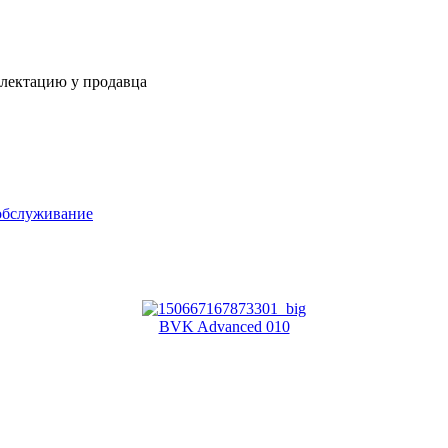
плектацию у продавца
обслуживание
BVK Advanced 010