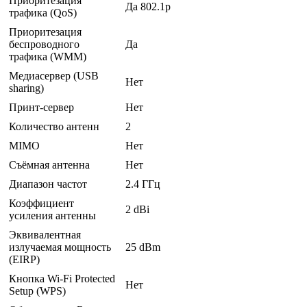
Приоритезация
Да 802.1p
трафика (QoS)
Приоритезация
беспроводного
Да
трафика (WMM)
Медиасервер (USB
Нет
sharing)
Принт-сервер
Нет
Количество антенн
2
MIMO
Нет
Съёмная антенна
Нет
Диапазон частот
2.4 ГГц
Коэффициент
2 dBi
усиления антенны
Эквивалентная
излучаемая мощность
25 dBm
(EIRP)
Кнопка Wi-Fi Protected
Нет
Setup (WPS)