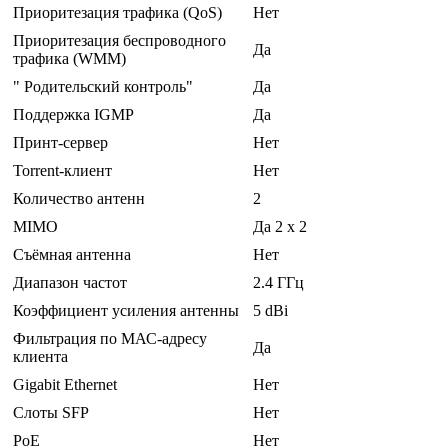
Приоритезация трафика (QoS)
Нет
Приоритезация беспроводного
Да
трафика (WMM)
" Родительский контроль"
Да
Поддержка IGMP
Да
Принт-сервер
Нет
Torrent-клиент
Нет
Количество антенн
2
MIMO
Да 2 x 2
Съёмная антенна
Нет
Диапазон частот
2.4 ГГц
Коэффициент усиления антенны
5 dBi
Фильтрация по МАС-адресу
Да
клиента
Gigabit Ethernet
Нет
Слоты SFP
Нет
PoE
Нет