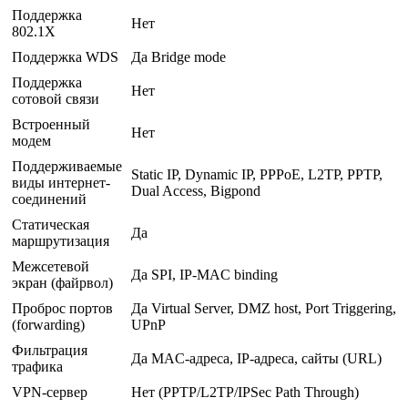
Поддержка
Нет
802.1X
Поддержка WDS
Да Bridge mode
Поддержка
Нет
сотовой связи
Встроенный
Нет
модем
Поддерживаемые
Static IP, Dynamic IP, PPPoE, L2TP, PPTP,
виды интернет-
Dual Access, Bigpond
соединений
Статическая
Да
маршрутизация
Межсетевой
Да SPI, IP-MAC binding
экран (файрвол)
Проброс портов
Да Virtual Server, DMZ host, Port Triggering,
(forwarding)
UPnP
Фильтрация
Да MAC-адреса, IP-адреса, сайты (URL)
трафика
VPN-сервер
Нет (PPTP/L2TP/IPSec Path Through)