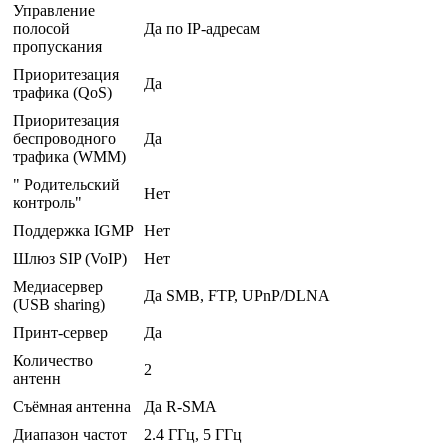
Управление
полосой
Да по IP-адресам
пропускания
Приоритезация
Да
трафика (QoS)
Приоритезация
беспроводного
Да
трафика (WMM)
" Родительский
Нет
контроль"
Поддержка IGMP
Нет
Шлюз SIP (VoIP)
Нет
Медиасервер
Да SMB, FTP, UPnP/DLNA
(USB sharing)
Принт-сервер
Да
Количество
2
антенн
Съёмная антенна
Да R-SMA
Диапазон частот
2.4 ГГц, 5 ГГц