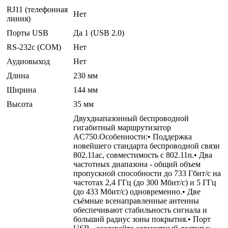
RJ11 (телефонная
Нет
линия)
Порты USB
Да 1 (USB 2.0)
RS-232c (COM)
Нет
Аудиовыход
Нет
Длина
230 мм
Ширина
144 мм
Высота
35 мм
Двухдиапазонный беспроводной
гигабитный маршрутизатор
AC750.Особенности:• Поддержка
новейшего стандарта беспроводной связи
802.11ac, совместимость с 802.11n.• Два
частотных диапазона - общий объем
пропускной способности до 733 Гбит/с на
частотах 2,4 ГГц (до 300 Мбит/с) и 5 ГГц
(до 433 Мбит/с) одновременно.• Две
съёмные всенаправленные антенны
обеспечивают стабильность сигнала и
больший радиус зоны покрытия.• Порт