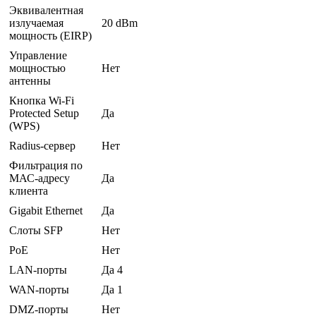
Эквивалентная
излучаемая
20 dBm
мощность (EIRP)
Управление
мощностью
Нет
антенны
Кнопка Wi-Fi
Protected Setup
Да
(WPS)
Radius-сервер
Нет
Фильтрация по
МАС-адресу
Да
клиента
Gigabit Ethernet
Да
Слоты SFP
Нет
PoE
Нет
LAN-порты
Да 4
WAN-порты
Да 1
DMZ-порты
Нет